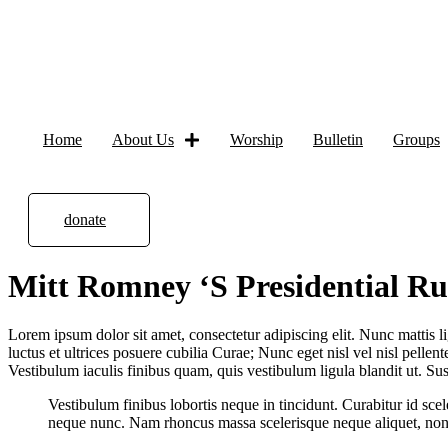
Home
About Us
Worship
Bulletin
Groups
donate
Mitt Romney ‘S Presidential R
Lorem ipsum dolor sit amet, consectetur adipiscing elit. Nunc mattis li
luctus et ultrices posuere cubilia Curae; Nunc eget nisl vel nisl pell
Vestibulum iaculis finibus quam, quis vestibulum ligula blandit ut. Sus
Vestibulum finibus lobortis neque in tincidunt. Curabitur id s
neque nunc. Nam rhoncus massa scelerisque neque aliquet, non 