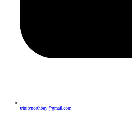
trinitynorthbay@gmail.com