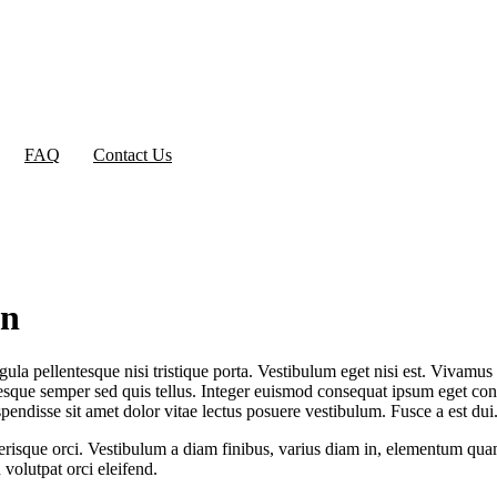
FAQ
Contact Us
un
gula pellentesque nisi tristique porta. Vestibulum eget nisi est. Vivamus
entesque semper sed quis tellus. Integer euismod consequat ipsum eget co
pendisse sit amet dolor vitae lectus posuere vestibulum. Fusce a est dui
celerisque orci. Vestibulum a diam finibus, varius diam in, elementum 
volutpat orci eleifend.