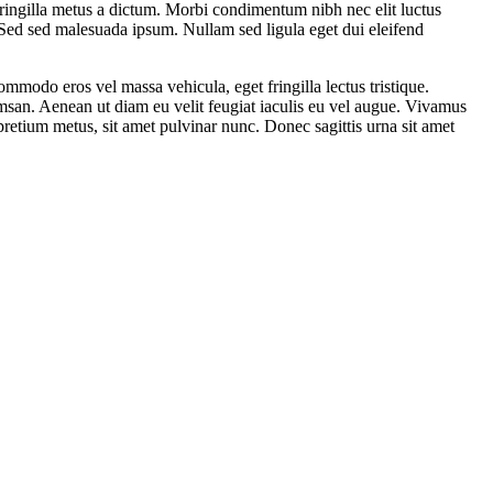
 fringilla metus a dictum. Morbi condimentum nibh nec elit luctus
. Sed sed malesuada ipsum. Nullam sed ligula eget dui eleifend
mmodo eros vel massa vehicula, eget fringilla lectus tristique.
umsan. Aenean ut diam eu velit feugiat iaculis eu vel augue. Vivamus
pretium metus, sit amet pulvinar nunc. Donec sagittis urna sit amet