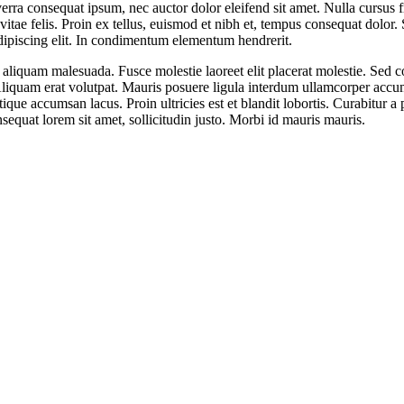
verra consequat ipsum, nec auctor dolor eleifend sit amet. Nulla cursus
 vitae felis. Proin ex tellus, euismod et nibh et, tempus consequat dolor
dipiscing elit. In condimentum elementum hendrerit.
aliquam malesuada. Fusce molestie laoreet elit placerat molestie. Sed co
. Aliquam erat volutpat. Mauris posuere ligula interdum ullamcorper acc
que accumsan lacus. Proin ultricies est et blandit lobortis. Curabitur a 
nsequat lorem sit amet, sollicitudin justo. Morbi id mauris mauris.